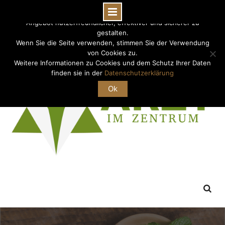
Diese Webseite verwendet Cookies, die dazu dienen unser
Angebot nutzerfreundlicher, effektiver und sicherer zu
Skip
gestalten.
0511-92092260
info@arztimzentrum.de
to
Wenn Sie die Seite verwenden, stimmen Sie der Verwendung
content
von Cookies zu.
Weitere Informationen zu Cookies und dem Schutz Ihrer Daten
finden sie in der
Datenschutzerklärung
Ok