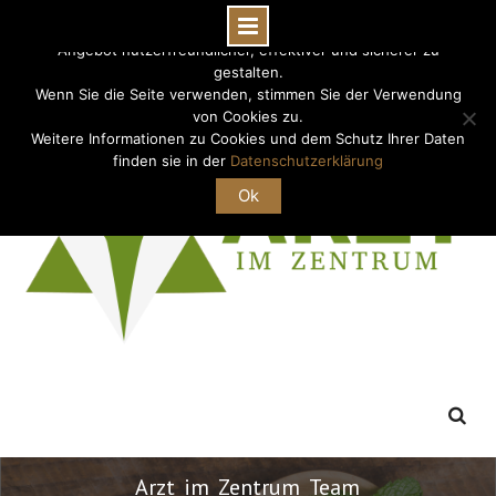
Diese Webseite verwendet Cookies, die dazu dienen unser
Angebot nutzerfreundlicher, effektiver und sicherer zu
Skip
gestalten.
0511-92092260
info@arztimzentrum.de
to
Wenn Sie die Seite verwenden, stimmen Sie der Verwendung
content
von Cookies zu.
Weitere Informationen zu Cookies und dem Schutz Ihrer Daten
finden sie in der
Datenschutzerklärung
Ok
Arzt_im_Zentrum_Team